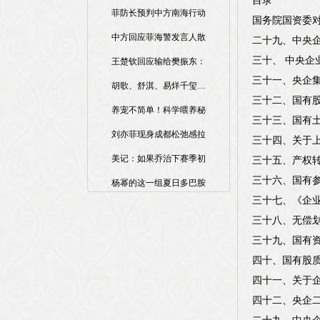
目录
菲防长预判中方南海行动
国务院国资委
中方回应菲海警发言人散
二十九、中央
三十、 中央
王楚钦回应输给樊振东：
三十一、央企
胡歌、舒淇、易烊千玺…
三十二、国有
养宠不简单！科学喂养秘
三十三、国有
刘亦菲现身成都松弛感拉
三十四、关于
美记：如果乔治下赛季初
三十五、产权
三十六、国有
杨幂的这一组夏日多巴胺
三十七、《企
三十八、无偿
三十九、国有
四十、国有股
四十一、关于
四十二、央企