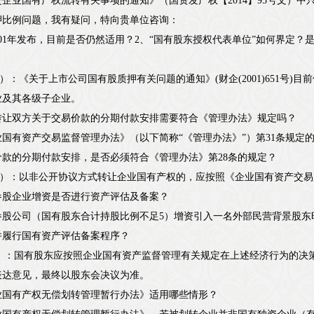
企业国有产权流转有关事项的通知》（国资发产权【2014】95号文）
押比例问题，我有疑问，特向贵单位咨询：
001年发布，目前是否仍然适用？2、“国有股东授权代表单位”如何界定
？
1-18）：《关于上市公司国有股质押有关问题的通知》(财企(2001)651
业及其各级子企业。
转让双方关于交易价款的分期付款安排需要符合《管理办法》规定吗？
国有资产交易监督管理办法》（以下简称“《管理办法》”）第31条规定
价款的分期付款安排，是否必须符合《管理办法》第28条的规定？
11-11）：以非公开协议方式转让企业国有产权的，应按照《企业国有资产
参股企业增资是否进行资产评估及备案？
参股公司（国有股东合计持股比例不足5）增资引入一名外部民营背景股东
并履行国有资产评估备案程序？
11-6）：国有股东应按照企业国有资产监督管理有关规定在上述经济行为
表达意见，最终以股东会决议为准。
业国有产权无偿划转管理暂行办法》适用哪些情形？