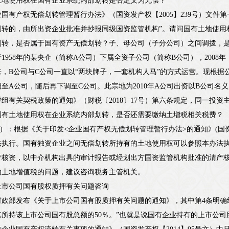
土地使用权在国有企业系统内部划转是否定义为无偿？
国有产权无偿划转管理暂行办法》（国资发产权【2005】239号）文件
划转的，由所出资企业批准并抄报同级国资监管机构”。请问国有土地使用
划转，是否属于国有资产无偿划转？子、母公司（子分公司）之间调拨，
1958年的某央企（简称A公司）下属全资子公司（简称B公司），2008
，B公司与C公司一直以“两块牌子，一套机构人马”的方式运营。现根据
至A公司，随后再下调至C公司。此宗地为2010年A公司出资以B公司名
组有关契税政策的通知》（财税〔2018〕17号）第六条规定，同一投
国有土地使用权在企业系统内部划转，是否还需要缴纳土增税相关税费？
1-19）：根据《关于印发<企业国有产权无偿划转管理暂行办法>的通知》(国资发
法执行。国有独资企业之间无偿划转所持有的土地使用权可以参照本办法
产核资，以中介机构出具的审计报告或经划出方国资监管机构批准的清产
纳土地增值税的问题，建议咨询税务主管机关。
上市公司国有股权质押有关问题咨询
，财政部发布《关于上市公司国有股质押有关问题的通知》，其中第4条明
所持该上市公司国有股总额的50％。”也就是说国有企业持有的上市公司股