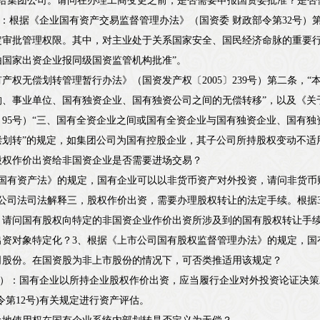
让给集团公司。请问在办理工商变更之前，是否需要申报国资委批准？是否
2-8）：根据《企业国有资产交易监督管理办法》（国资委 财政部令第32号
定审批管理权限。其中，对主业处于关系国家安全、国民经济命脉的重要
由国家出资企业报同级国资监管机构批准”。
产权无偿划转管理暂行办法》（国资发产权〔2005〕239号）第二条，
构、事业单位、国有独资企业、国有独资公司之间的无偿转移”，以及《关
4〕95号）“三、国有全资企业之间或国有全资企业与国有独资企业、国有
偿划转”的规定，如集团公司为国有控股企业，其子公司所持股权变动不适
股权作价出资给非国资企业是否需要进场交易？
《国有资产法》的规定，国有企业可以以非货币资产对外投资，请问非货币
据公司法司法解释三，股权作价出资，需要办理股权转让的法定手续。根据
，请问国有股权向特定的非国资企业作价出资所涉及到的国有股权转让手续
出资对象特定化？3、根据《上市公司国有股权监督管理办法》的规定，国
司股份。在国资股为非上市股份的情况下，可否类推适用该规定？
11-26）：国有企业以所持企业股权作价出资，应当履行企业对外投资论证
令第12号)有关规定进行资产评估。