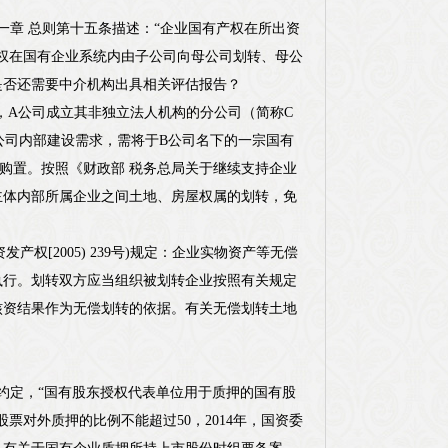
第一章 总则第十五条描述：“企业国有产权在所出资
权在国有企业系统内由子公司向母公司划转、母公
是否还需要中介机构出具相关评估报告？
年，A公司成立其非独立法人机构的分公司（简称C
公司内部建设需求，需将于B公司名下的一宗国有
义购置。按照《财政部 税务总局关于继续支持企业
资主体内部所属企业之间土地、房屋权属的划转，免
产权[2005) 239号)规定：企业实物资产等无偿
执行。划转双方应当组织被划转企业按照有关规定
核资结果作为无偿划转的依据。有关无偿划转土地
确约定，“国有股东授权代表单位用于质押的国有股
票对外质押的比例不能超过50，2014年，国资委