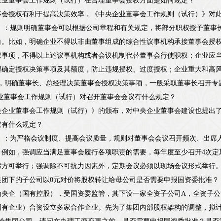
企业董事会工作规则（试行）在合理董事会授权方面是如何规定？
事会授权有利于提高决策效率，《中央企业董事会工作规则（试行）》对
9-17）：规则明确董事会可以根据公司章程和有关规定，将部分职权授予
白。比如，明确企业不得以非由董事组成的综合性议事机构承接董事会授
权事项，不得以上述议事机构或者会议机制代替董事会行使职权；企业应
理确定授权决策事项及其额度，防止违规授权、过度授权；企业重大和高风
求，明确董事长、总经理决策董事会授权决策事项，一般采取董事长召开专
企业董事会工作规则（试行）对召开董事会会议有什么规定？
央企业董事会工作规则（试行）》的颁布，对中央企业董事会建设也提出
议有什么规定？
9-14）：为严格会议制度、提高会议质量，规则对董事会会议召开频次、
。例如，强调应当满足董事会履行各项职责的需要，每年度至少召开4次定
席方可举行；强调除不可抗力因素外，定期会议必须以现场会议形式举行
集团下的子公司以0元对价将股权转让给母公司是否需要申报国资委批准？
为央企（国有控股），受国资委监管，其下设一家全资子公司A，全资子公
国有企业）合资设立多家合作企业。先为了集团内部股权架构的调整，拟